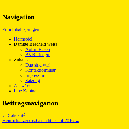
Fanclub des BVB 09
Navigation
Ballzauber 09
Zum Inhalt springen
Heimspiel
Damitte Bescheid weiss!
Auf´m Rasen
BVB Liedgut
Zuhause
Datt sind wir!
Kontaktformular
Impressum
Satzung
Auswärts
Inne Kabine
Beitragsnavigation
←
Solidarité
Heinrich-Czerkus-Gedächtnislauf 2016
→