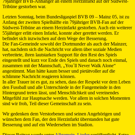
79jähriger BVB-Anhänger an einem Herzinfarkt auf der Südwest-
Tribüne gestorben war.
Letzten Sonntag, beim Bundesligaspiel BVB 09 – Mainz 05, ist zu
Anfang der zweiten Spielhälfte ein 79jähriger BVB-Fan auf der
Südwest-Tribüne an einem Herzinfarkt gestorben. Auch ein weiterer
55jähriger erlitt einen Infarkt, konnte aber gerettet werden. Er
befindet sich inzwischen auf dem Wege der Besserung.
Die Fan-Gemeinde sowohl der Dortmunder als auch der Mainzer,
hat, nachdem sich die Nachricht vor allem über soziale Medien
verbreitete, ihren lautstarken Support für den Rest des Spiels
eingestellt und kurz vor Ende des Spiels und danach noch einmal,
zusammen mit der Mannschaft, „You´ll Never Walk Alone“
angestimmt. Man hätte kaum besser und pietätvoller auf die
schlimme Nachricht reagieren können.
In aller Trauer ist es gut, zu sehen, dass der Respekt vor dem Leben
den Fussball und alle Unterschiede in der Fangemeinde in den
Hintergrund treten lässt, und Menschlichkeit und vereinendes
Mitgefühl zur Hauptsache werden. Vor allem in solchen Momenten
sind wir froh, Teil dieser Gemeinschaft zu sein.
Wir gedenken dem Verstorbenen und seinen Angehörigen und
wünschen dem Fan, der den Herzinfarkt überstanden hat gute
Besserung und auf ein Wiedersehen im Stadion.
Dieser Beitrag wurde unter
Allgemein
,
Lieder
veröffentlicht. Setze