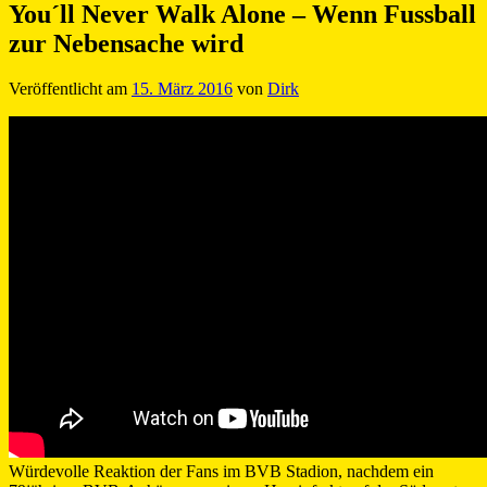
You´ll Never Walk Alone – Wenn Fussball
zur Nebensache wird
Veröffentlicht am
15. März 2016
von
Dirk
Würdevolle Reaktion der Fans im BVB Stadion, nachdem ein