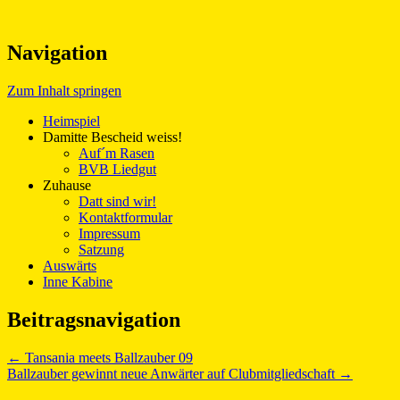
Fanclub des BVB 09
Navigation
Ballzauber 09
Zum Inhalt springen
Heimspiel
Damitte Bescheid weiss!
Auf´m Rasen
BVB Liedgut
Zuhause
Datt sind wir!
Kontaktformular
Impressum
Satzung
Auswärts
Inne Kabine
Beitragsnavigation
←
Tansania meets Ballzauber 09
Ballzauber gewinnt neue Anwärter auf Clubmitgliedschaft
→